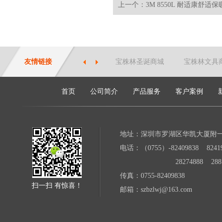
上一个：3M 8550L 耐适康舒适保暖
友情链接
宝株林圣诞商城
宝株林文具
首页
公司简介
产品服务
客户案例
地址：深圳市罗湖区华凯大厦附
电话：（0755）-82409838 82419
28274888 28871
传真：0755-82409838
扫一扫 有惊喜！
邮箱：szbzlwj@163.com