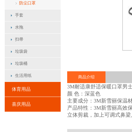
防尘口罩
手套
水拖
扫帚
垃圾袋
垃圾桶
生活用纸
商品介绍
3M耐适康舒适保暖口罩男
体育用品
颜 色：深蓝色
主要成分：3M新雪丽保温
喜庆用品
产品特性：3M新雪丽高效保
立体剪裁，加上可调式鼻梁