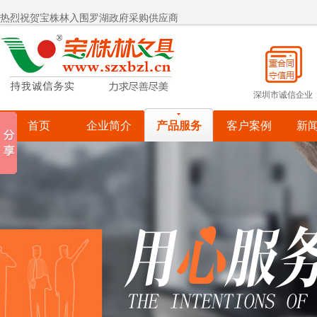
热烈祝贺宝株林入围罗湖政府采购供应商
宝株林关爱自闭症儿童
宝株林关爱自闭症儿童
深圳市诚信企业
首页
企业简介
产品服务
客户案例
新