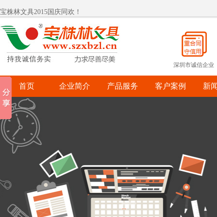
宝株林文具2015国庆同欢！
热烈祝贺宝株林入围罗湖政府采购供应商
宝株林关爱自闭症儿童
宝株林关爱自闭症儿童
深圳市诚信企业
首页
企业简介
产品服务
客户案例
新