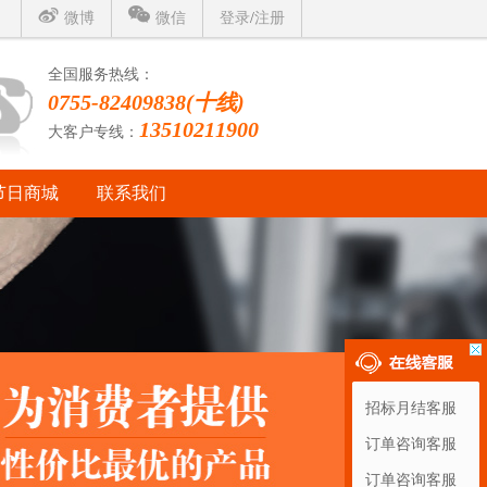
微博
微信
登录
/
注册
全国服务热线：
0755-82409838(十线)
13510211900
大客户专线：
节日商城
联系我们
招标月结客服
订单咨询客服
订单咨询客服