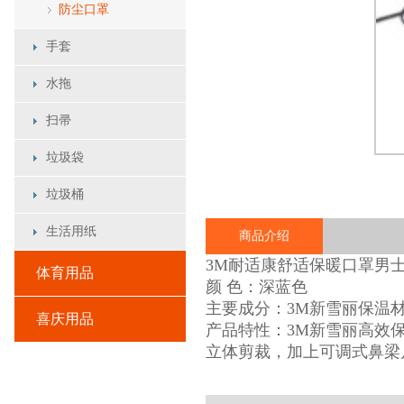
防尘口罩
手套
水拖
扫帚
垃圾袋
垃圾桶
生活用纸
商品介绍
3M耐适康舒适保暖口罩男
体育用品
颜 色：深蓝色
主要成分：3M新雪丽保温
喜庆用品
产品特性：3M新雪丽高效保
立体剪裁，加上可调式鼻梁