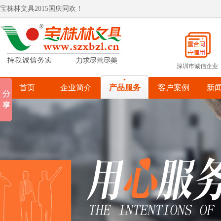
宝株林文具2015国庆同欢！
热烈祝贺宝株林入围罗湖政府采购供应商
宝株林关爱自闭症儿童
宝株林关爱自闭症儿童
深圳市诚信企业
首页
企业简介
产品服务
客户案例
新