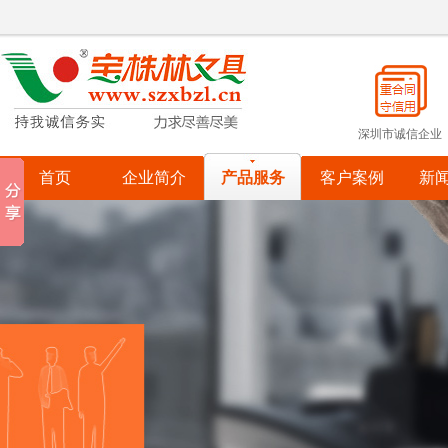
宝株林关爱自闭症儿童
免费试用活动申请已经结束
宝株林文具2015国庆同欢！
热烈祝贺宝株林入围罗湖政府采购供应商
深圳市诚信企业
宝株林关爱自闭症儿童
首页
企业简介
产品服务
客户案例
新
宝株林关爱自闭症儿童