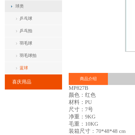
球类
乒乓球
乒乓拍
羽毛球
羽毛球拍
蓝球
商品介绍
喜庆用品
MP827B
颜色：红色
材料：PU
尺寸：7号
净重：9KG
毛重：10KG
装箱尺寸：70*48*48 cm