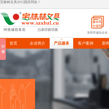
热烈祝贺宝株林入围罗湖政府采购供应商
宝株林关爱自闭症儿童
宝株林关爱自闭症儿童
深圳市诚信企业
首页
企业简介
产品服务
客户案例
新