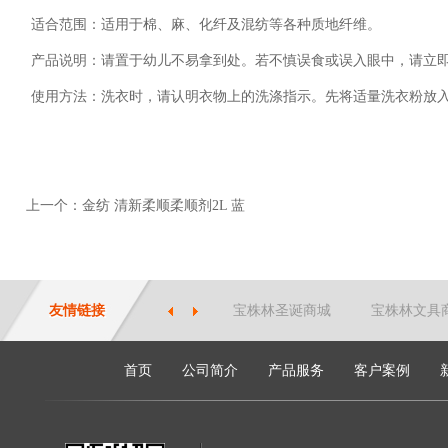
适合范围：适用于棉、麻、化纤及混纺等各种质地纤维。
产品说明：请置于幼儿不易拿到处。若不慎误食或误入眼中，请立
使用方法：洗衣时，请认明衣物上的洗涤指示。先将适量洗衣粉放
上一个：金纺 清新柔顺柔顺剂2L 蓝
友情链接
宝株林圣诞商城
宝株林文具
首页
公司简介
产品服务
客户案例